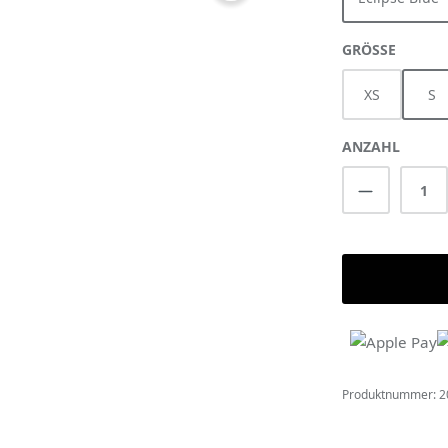
AUSWÄ
GRÖSSE
XS
S
ANZAHL
Produkt A
Produktnummer:
2