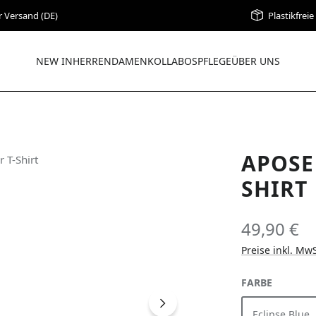
r Versand (DE)
Plastikfrei
NEW IN
HERREN
DAMEN
KOLLABOS
PFLEGE
ÜBER UNS
APOSE
SHIRT
49,90 €
Preise inkl. Mw
AUSWÄH
FARBE
Eclipse Blue