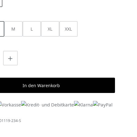
HLEN
M
L
XL
XXL
nzahl: Gib den gewünschten Wert ein o
In den Warenkorb
01119-234-S