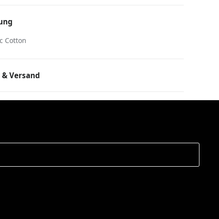
ung
c Cotton
 & Versand