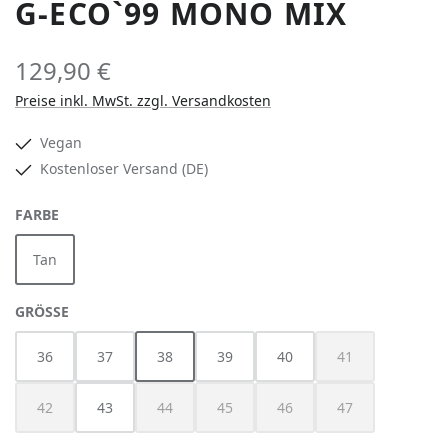
G-ECO`99 MONO MIX
129,90 €
Preise inkl. MwSt. zzgl. Versandkosten
Vegan
Kostenloser Versand (DE)
AUSWÄHLEN
FARBE
Tan
AUSWÄHLEN
GRÖSSE
36
37
38
39
40
41
(Diese Option ist z
42
43
44
45
46
47
(Diese Option ist zurzeit nicht verfügbar.)
(Diese Option ist zurzeit nicht verfügbar.)
(Diese Option ist zurzeit nicht verfügbar
(Diese Option ist zurzeit nich
(Diese Option ist z