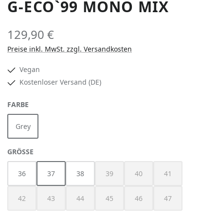
G-ECO`99 MONO MIX
129,90 €
Preise inkl. MwSt. zzgl. Versandkosten
Vegan
Kostenloser Versand (DE)
AUSWÄHLEN
FARBE
Grey
AUSWÄHLEN
GRÖSSE
36
37
38
39
40
41
(Diese Option ist zurzeit nicht verfügbar
(Diese Option ist zurzeit nich
(Diese Option ist z
42
43
44
45
46
47
(Diese Option ist zurzeit nicht verfügbar.)
(Diese Option ist zurzeit nicht verfügbar.)
(Diese Option ist zurzeit nicht verfügbar.)
(Diese Option ist zurzeit nicht verfügbar
(Diese Option ist zurzeit nich
(Diese Option ist z