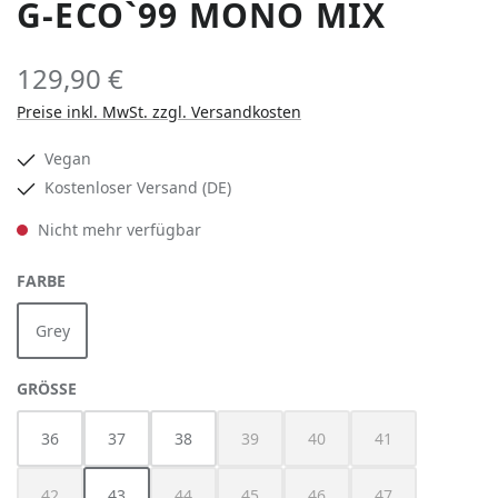
G-ECO`99 MONO MIX
129,90 €
Preise inkl. MwSt. zzgl. Versandkosten
Vegan
Kostenloser Versand (DE)
Nicht mehr verfügbar
AUSWÄHLEN
FARBE
Grey
(Diese Option ist zurzeit nicht verfügbar.)
AUSWÄHLEN
GRÖSSE
36
37
38
39
40
41
(Diese Option ist zurzeit nicht verfügbar
(Diese Option ist zurzeit nich
(Diese Option ist z
42
43
44
45
46
47