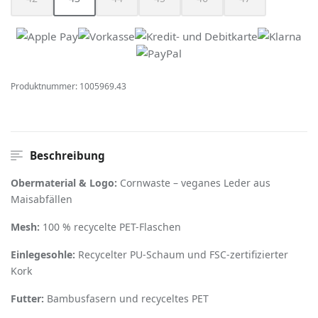
(Diese Option ist zurzeit nicht verfügbar.)
(Diese Option ist zurzeit nicht verfügbar.)
(Diese Option ist zurzeit nicht verfügbar.)
(Diese Option ist zurzeit nicht verfügbar
(Diese Option ist zurzeit nich
(Diese Option ist z
Produktnummer:
1005969.43
Beschreibung
Obermaterial & Logo:
Cornwaste – veganes Leder aus
Maisabfällen
Mesh:
100 % recycelte PET-Flaschen
Einlegesohle:
Recycelter PU-Schaum und FSC-zertifizierter
Kork
Futter:
Bambusfasern und recyceltes PET