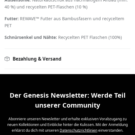
40 %) und recycelten PET­-Flaschen (10 %)
Futter:
REWAVE™ Futter aus Bambusfasern und recyceltem
PET
Schnürsenkel und Nähte:
Recycelten PET­ Flaschen (100%)
Bezahlung & Versand
Der Genesis Newsletter: Werde Teil
unserer Community
Abonniere unseren Newsletter und erhalte exklusiven Vorabzugang zu
neuen Kollektionen und Einblicke hinter die Kulissen. Mit der Anmeldung
erklärst du dich mit unseren
Datenschutzrichtlinien
einverstanden.