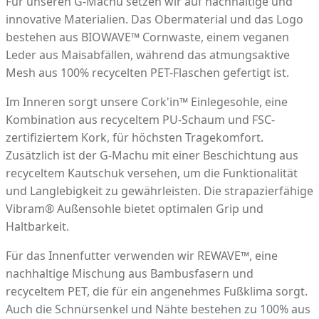
Für unseren G-Machu setzen wir auf nachhaltige und
innovative Materialien. Das Obermaterial und das Logo
bestehen aus BIOWAVE™ Cornwaste, einem veganen
Leder aus Maisabfällen, während das atmungsaktive
Mesh aus 100% recycelten PET-Flaschen gefertigt ist.
Im Inneren sorgt unsere Cork'in™ Einlegesohle, eine
Kombination aus recyceltem PU-Schaum und FSC-
zertifiziertem Kork, fü
r h
ö
chsten Tragekomfort.
Zusätzlich ist der G-Machu mit einer Beschichtung aus
recyceltem Kautschuk versehen, um die Funktionalität
und Langlebigkeit zu gewährleisten. Die strapazierfähige
Vibram® Außensohle bietet optimalen Grip und
Haltbarkeit.
Für das Innenfutter verwenden wir REWAVE™, eine
nachhaltige Mischung aus Bambusfasern und
recyceltem PET, die für ein angenehmes Fußklima sorgt.
Auch die Schnürsenkel und Nähte bestehen zu 100% aus