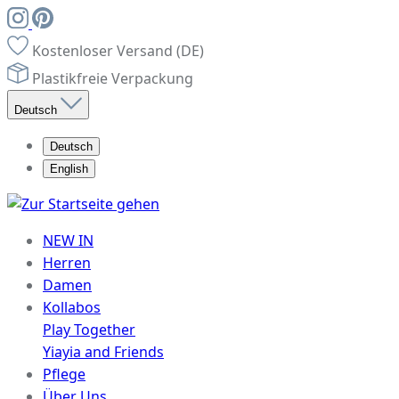
Kostenloser Versand (DE)
Plastikfreie Verpackung
Deutsch
Deutsch
English
NEW IN
Herren
Damen
Kollabos
Play Together
Yiayia and Friends
Pflege
Über Uns