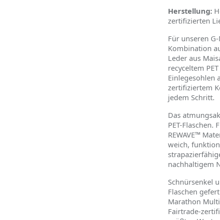
Herstellung:
He
zertifizierten L
Für unseren G-
Kombination a
Leder aus Mais
recyceltem PET
Einlegesohlen 
zertifiziertem
jedem Schritt.
Das atmungsakt
PET-Flaschen. 
REWAVE™ Materi
weich, funktion
strapazierfähi
nachhaltigem N
Schnürsenkel u
Flaschen gefert
Marathon Multi
Fairtrade-zertif