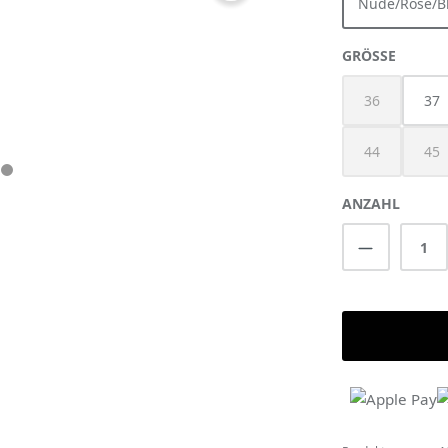
Nude/Rose/B
AUSWÄ
GRÖSSE
36
37
(Diese Option 
44
45
(Diese Option 
(Di
ANZAHL
Produkt A