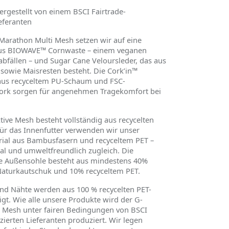
rgestellt von einem BSCI Fairtrade-
ieferanten
Marathon Multi Mesh setzen wir auf eine
us BIOWAVE™ Cornwaste – einem veganen
abfä
llen
– und Sugar Cane Veloursleder, das aus
 sowie Maisresten besteht. Die Cork
’
in™
aus recyceltem PU-Schaum und FSC-
 Kork sorgen für angenehmen Tragekomfort bei
ive Mesh besteht vollständig aus recycelten
Für das Innenfutter verwenden wir unser
al aus Bambusfasern und recyceltem PET –
al und umweltfreundlich zugleich. Die
ge Außensohle besteht aus mindestens 40%
aturkautschuk und 10% recyceltem PET.
nd Nähte werden aus 100 % recycelten PET-
igt. Wie alle unsere Produkte wird der G-
 Mesh unter fairen Bedingungen von BSCI
izierten Lieferanten produziert. Wir legen