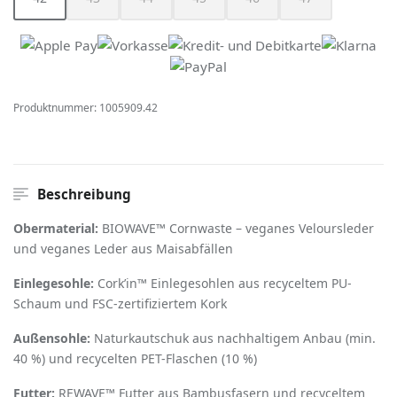
(Diese Option ist zurzeit nicht verfügbar.)
(Diese Option ist zurzeit nicht verfügbar.)
(Diese Option ist zurzeit nicht verfügbar.)
(Diese Option ist zurzeit nicht verfügbar
(Diese Option ist zurzeit nich
(Diese Option ist z
Produktnummer:
1005909.42
Beschreibung
Obermaterial:
BIOWAVE™ Cornwaste – veganes Veloursleder
und veganes Leder aus Maisabfällen
Einlegesohle:
Cork
’
in™ Einlegesohlen aus recyceltem PU-
Schaum und FSC-zertifiziertem Kork
Außensohle:
Naturkautschuk aus nachhaltigem Anbau (min.
40 %) und recycelten PET-Flaschen (10 %)
Futter:
REWAVE™ Futter aus Bambusfasern und recyceltem