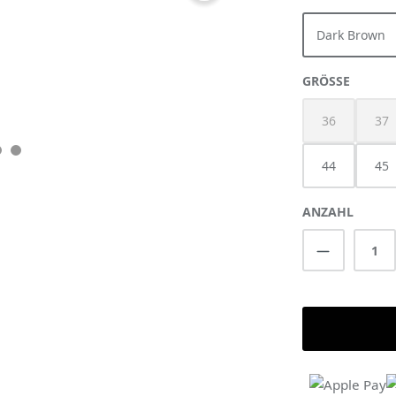
Dark Brown
AUSWÄ
GRÖSSE
36
37
(Diese Option 
(Di
44
45
ANZAHL
Produkt A