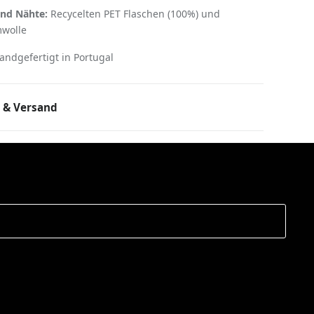
nd Nähte:
Recycelten PET Flaschen (100%) und
mwolle
ndgefertigt in Portugal
 & Versand