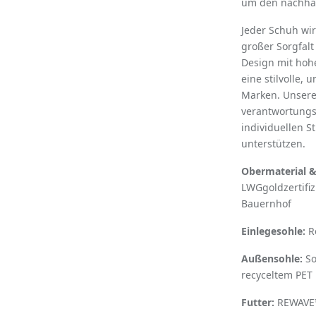
um den nachhalt
Jeder Schuh wir
großer Sorgfalt
Design mit hohe
eine stilvolle,
Marken. Unsere 
verantwortungs
individuellen S
unterstützen.
Obermaterial &
LWGgoldzertifiz
Bauernhof
Einlegesohle:
Re
Außensohle:
So
recyceltem PET
Futter:
REWAVE™