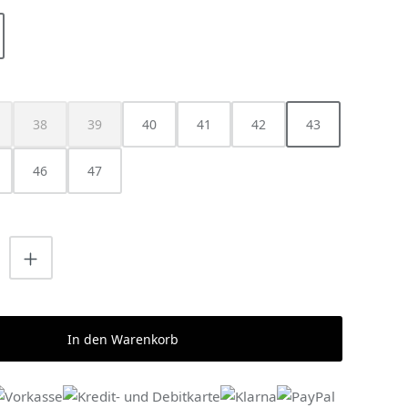
HLEN
38
39
40
41
42
43
ist zurzeit nicht verfügbar.)
ese Option ist zurzeit nicht verfügbar.)
(Diese Option ist zurzeit nicht verfügbar.)
(Diese Option ist zurzeit nicht verfügbar.)
46
47
nzahl: Gib den gewünschten Wert ein o
In den Warenkorb