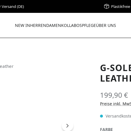
r Versand (DE)
Plastikfrei
NEW IN
HERREN
DAMEN
KOLLABOS
PFLEGE
ÜBER UNS
G-SOL
LEATH
199,90 €
Preise inkl. Mw
Versandkoste
AUSWÄH
FARBE