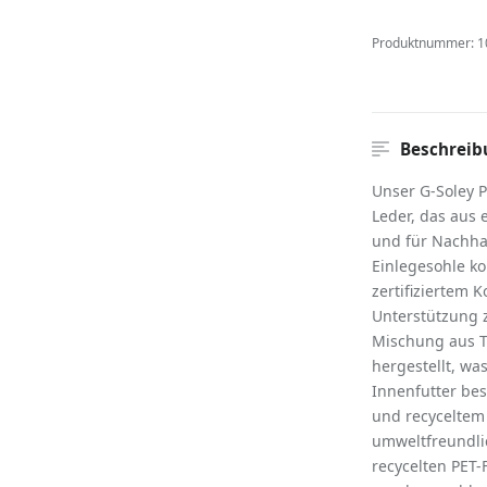
Produktnummer:
1
Beschreib
Unser G-Soley P
Leder, das aus 
und für Nachhal
Einlegesohle ko
zertifiziertem
Unterstützung z
Mischung aus T
hergestellt, was
Innenfutter be
und recyceltem 
umweltfreundli
recycelten PET-