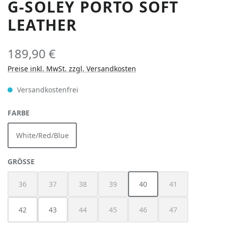
G-SOLEY PORTO SOFT
LEATHER
189,90 €
Preise inkl. MwSt. zzgl. Versandkosten
Versandkostenfrei
AUSWÄHLEN
FARBE
White/Red/Blue
AUSWÄHLEN
GRÖSSE
36
37
38
39
40
41
(Diese Option ist zurzeit nicht verfügbar.)
(Diese Option ist zurzeit nicht verfügbar.)
(Diese Option ist zurzeit nicht verfügbar.)
(Diese Option ist zurzeit nicht verfügbar
(Diese Option ist z
42
43
44
45
46
47
(Diese Option ist zurzeit nicht verfügbar.)
(Diese Option ist zurzeit nicht verfügbar
(Diese Option ist zurzeit nich
(Diese Option ist z