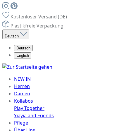
Kostenloser Versand (DE)
Plastikfreie Verpackung
Deutsch
Deutsch
English
NEW IN
Herren
Damen
Kollabos
Play Together
Yiayia and Friends
Pflege
Über Uns