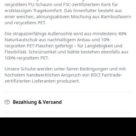
recyceltem PU-Schaum und FSC-zertifiziertem Kork für
erstklassigen Tragekomfort. Das Innenfutter besteht aus
einer weichen, atmungsaktiven Mischung aus Bambusfasern
und recyceltem PET.
Die strapazierfähige Außensohle wird aus mindestens 40%
Naturkautschuk aus nachhaltigem Anbau und 10%
recycelten PET-Flaschen gefertigt – für Langlebigkeit und
Flexibilität. Schnürsenkel und Nähte bestehen ebenfalls aus
100% recyceltem PET.
Unsere Schuhe werden unter fairen Bedingungen und mit
h
ö
chstem handwerklichen Anspruch von BSCI Fairtrade-
zertifizierten Lieferanten produziert.
Bezahlung & Versand