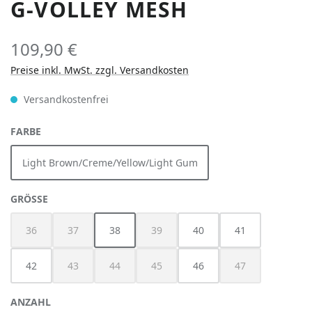
G-VOLLEY MESH
109,90 €
Preise inkl. MwSt. zzgl. Versandkosten
Versandkostenfrei
AUSWÄHLEN
FARBE
Light Brown/Creme/Yellow/Light Gum
AUSWÄHLEN
GRÖSSE
36
37
38
39
40
41
(Diese Option ist zurzeit nicht verfügbar.)
(Diese Option ist zurzeit nicht verfügbar.)
(Diese Option ist zurzeit nicht verfügbar
42
43
44
45
46
47
(Diese Option ist zurzeit nicht verfügbar.)
(Diese Option ist zurzeit nicht verfügbar.)
(Diese Option ist zurzeit nicht verfügbar
(Diese Option ist z
ANZAHL