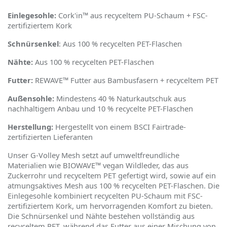
Einlegesohle:
Cork'in™ aus recyceltem PU-Schaum + FSC-
zertifiziertem Kork
Schnürsenkel
: Aus 100 % recycelten PET-Flaschen
Nähte:
Aus 100 % recycelten PET-Flaschen
Futter:
REWAVE™ Futter aus Bambusfasern + recyceltem PET
Außensohle:
Mindestens 40 % Naturkautschuk aus
nachhaltigem Anbau und 10 % recycelte PET-Flaschen
Herstellung:
Hergestellt von einem BSCI Fairtrade-
zertifizierten Lieferanten
Unser G-Volley Mesh setzt auf umweltfreundliche
Materialien wie BIOWAVE™ vegan Wildleder, das aus
Zuckerrohr und recyceltem PET gefertigt wird, sowie auf ein
atmungsaktives Mesh aus 100 % recycelten PET-Flaschen. Die
Einlegesohle kombiniert recycelten PU-Schaum mit FSC-
zertifiziertem Kork, um hervorragenden Komfort zu bieten.
Die Schnürsenkel und Nähte bestehen vollständig aus
recyceltem PET, während das Futter aus einer Mischung von