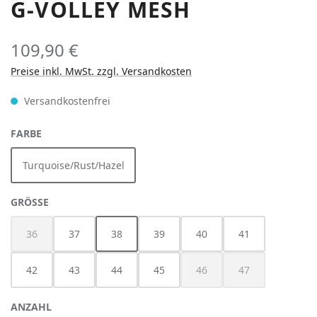
G-VOLLEY MESH
109,90 €
Preise inkl. MwSt. zzgl. Versandkosten
Versandkostenfrei
AUSWÄHLEN
FARBE
Turquoise/Rust/Hazel
AUSWÄHLEN
GRÖSSE
36
37
38
39
40
41
(Diese Option ist zurzeit nicht verfügbar.)
42
43
44
45
46
47
(Diese Option ist zurzeit nich
(Diese Option ist z
ANZAHL