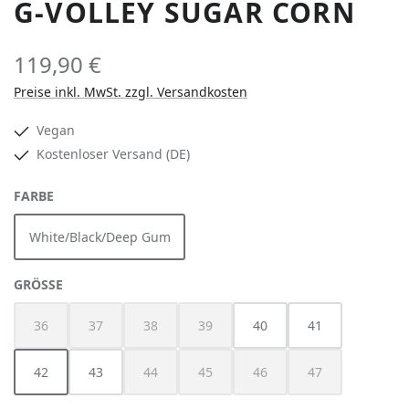
G-VOLLEY SUGAR CORN
119,90 €
Preise inkl. MwSt. zzgl. Versandkosten
Vegan
Kostenloser Versand (DE)
AUSWÄHLEN
FARBE
White/Black/Deep Gum
AUSWÄHLEN
GRÖSSE
36
37
38
39
40
41
(Diese Option ist zurzeit nicht verfügbar.)
(Diese Option ist zurzeit nicht verfügbar.)
(Diese Option ist zurzeit nicht verfügbar.)
(Diese Option ist zurzeit nicht verfügbar
42
43
44
45
46
47
(Diese Option ist zurzeit nicht verfügbar.)
(Diese Option ist zurzeit nicht verfügbar
(Diese Option ist zurzeit nich
(Diese Option ist z