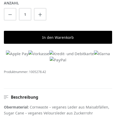
ANZAHL
Produkt Anzahl: Gib den gewünschten Wert 
In den Warenkorb
Produktnummer:
1005278.42
Beschreibung
Obermaterial:
Cornwaste – veganes Leder aus Maisabfällen,
Sugar Cane – veganes Veloursleder aus Zuckerrohr