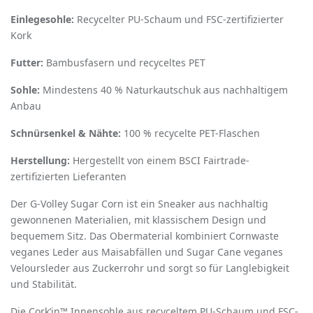
Einlegesohle:
Recycelter PU-Schaum und FSC-zertifizierter
Kork
Futter:
Bambusfasern und recyceltes PET
Sohle:
Mindestens 40 % Naturkautschuk aus nachhaltigem
Anbau
Schnürsenkel & Nähte:
100 % recycelte PET-Flaschen
Herstellung:
Hergestellt von einem BSCI Fairtrade-
zertifizierten Lieferanten
Der G-Volley Sugar Corn ist ein Sneaker aus nachhaltig
gewonnenen Materialien, mit klassischem Design und
bequemem Sitz. Das Obermaterial kombiniert Cornwaste
veganes Leder aus Maisabfällen und Sugar Cane veganes
Veloursleder aus Zuckerrohr und sorgt so für Langlebigkeit
und Stabilität.
Die Cork’in™ Innensohle aus recyceltem PU-Schaum und FSC-