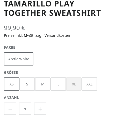
TAMARILLO PLAY
TOGETHER SWEATSHIRT
99,90 €
Preise inkl. MwSt. zzgl. Versandkosten
AUSWÄHLEN
FARBE
Arctic White
AUSWÄHLEN
GRÖSSE
XS
S
M
L
XL
XXL
(Diese Option ist zurzeit nich
ANZAHL
Produkt Anzahl: Gib den gewünschten Wert 